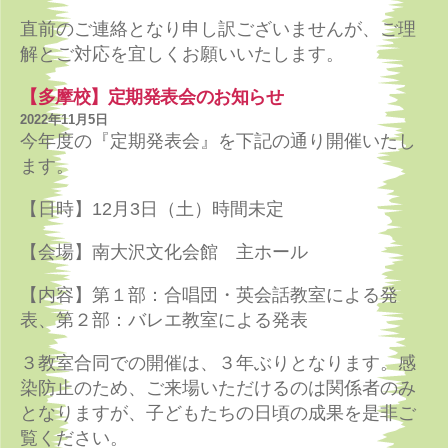
直前のご連絡となり申し訳ございませんが、ご理
解とご対応を宜しくお願いいたします。
【多摩校】定期発表会のお知らせ
2022年11月5日
今年度の『定期発表会』を下記の通り開催いたし
ます。
【日時】12月3日（土）時間未定
【会場】南大沢文化会館 主ホール
【内容】第１部：合唱団・英会話教室による発
表、第２部：バレエ教室による発表
３教室合同での開催は、３年ぶりとなります。感
染防止のため、ご来場いただけるのは関係者のみ
となりますが、子どもたちの日頃の成果を是非ご
覧ください。