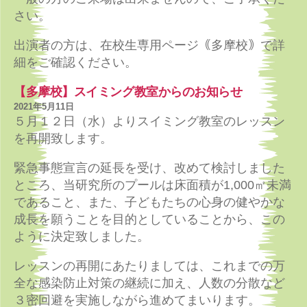
さい。
出演者の方は、在校生専用ページ｟多摩校｠で詳
細をご確認ください。
【多摩校】スイミング教室からのお知らせ
2021年5月11日
５月１２日（水）よりスイミング教室のレッスン
を再開致します。
緊急事態宣言の延長を受け、改めて検討しました
ところ、当研究所のプールは床面積が1,000㎡未満
であること、また、子どもたちの心身の健やかな
成長を願うことを目的としていることから、この
ように決定致しました。
レッスンの再開にあたりましては、これまでの万
全な感染防止対策の継続に加え、人数の分散など
３密回避を実施しながら進めてまいります。