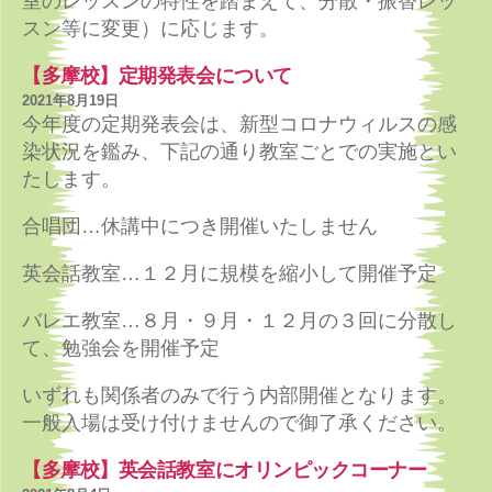
室のレッスンの特性を踏まえて、分散・振替レッ
スン等に変更）に応じます。
【多摩校】定期発表会について
2021年8月19日
今年度の定期発表会は、新型コロナウィルスの感
染状況を鑑み、下記の通り教室ごとでの実施とい
たします。
合唱団…休講中につき開催いたしません
英会話教室…１２月に規模を縮小して開催予定
バレエ教室…８月・９月・１２月の３回に分散し
て、勉強会を開催予定
いずれも関係者のみで行う内部開催となります。
一般入場は受け付けませんので御了承ください。
【多摩校】英会話教室にオリンピックコーナー