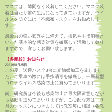
マスクは、隙間なく装着してください。マスク装
着は当たり前の生活になってきていますが、ウイ
ルスを防ぐには「不織布マスク」をお勧めしま
す。
感染力の強い変異株に備えて、換気や手指消毒と
いった基本的な感染対策を徹底して活動して参り
ますので、宜しくお願い致します。
【多摩校】お知らせ
2021年8月25日
この度、送迎バス全8台に光触媒加工を施しまし
た。ご乗車の際には手指消毒を徹底し、一層新型
コロナウイルス感染防止に努めてまいります。
尚、研究所は今後も感染防止に最大限留意しなが
ら活動を進めてまいりますが、ご心配な方は、９
月のレッスンにつきましては教室毎に相談（各教