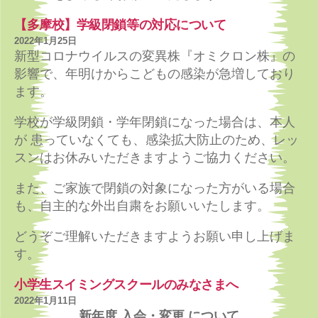
【多摩校】学級閉鎖等の対応について
2022年1月25日
新型コロナウイルスの変異株『オミクロン株』の
影響で、年明けからこどもの感染が急増しており
ます。
学校が学級閉鎖・学年閉鎖になった場合は、本人
が 患っていなくても、感染拡大防止のため、レッ
スンはお休みいただきますようご協力ください。
また、ご家族で閉鎖の対象になった方がいる場合
も、自主的な外出自粛をお願いいたします。
どうぞご理解いただきますようお願い申し上げま
す。
小学生スイミングスクールのみなさまへ
2022年1月11日
新年度 入会・変更 について